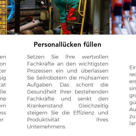
Personallücken füllen
en
Setzen Sie Ihre wertvollen
ion
Fachkräfte an den wichtigsten
Ei
er
Prozessen ein und überlassen
re
sig
Sie Seilrobotern die mühsamen
er
ät
Aufgaben. Das schont die
si
le
Gesundheit Ihrer bestehenden
gr
ne
Fachkräfte und senkt den
g
ern
Krankenstand. Gleichzeitig
Au
ss
steigern Sie die Effizienz und
zu
r.
Produktivität Ihres
la
Unternehmens.