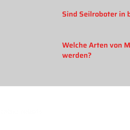
Sind Seilroboter in
Welche Arten von M
werden?
Adresse:
red cable robots GmbH
Kantstr. 34
47179 Duisburg
Deutschland