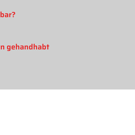
rbar?
ern gehandhabt