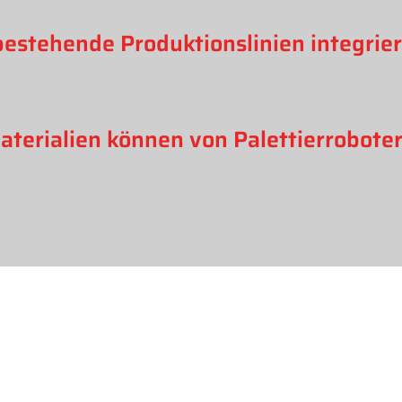
 bestehende Produktionslinien integrie
aterialien können von Palettierrobot
Kontakt:
Tel.: +49 176 58875464
Mail:
kontakt@redcablerobots.de