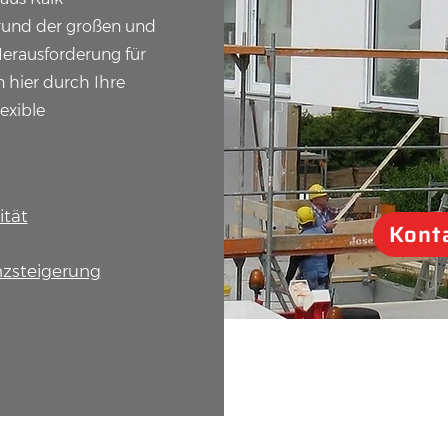
grund der großen und
erausforderung für
n hier durch Ihre
exible
ität
Konta
enzsteigerung