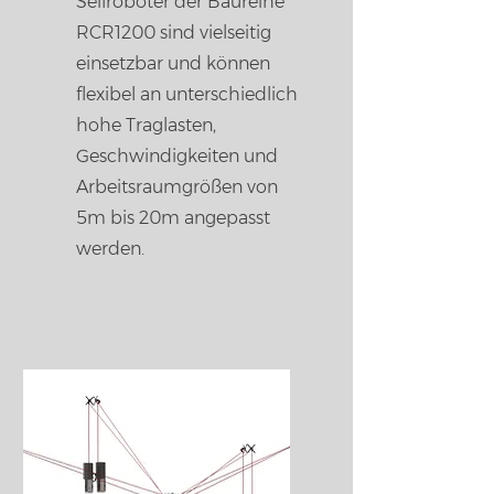
Seilroboter der Baureihe
RCR1200 sind vielseitig
einsetzbar und können
flexibel an unterschiedlich
hohe Traglasten,
Geschwindigkeiten und
Arbeitsraumgrößen von
5m bis 20m angepasst
werden.