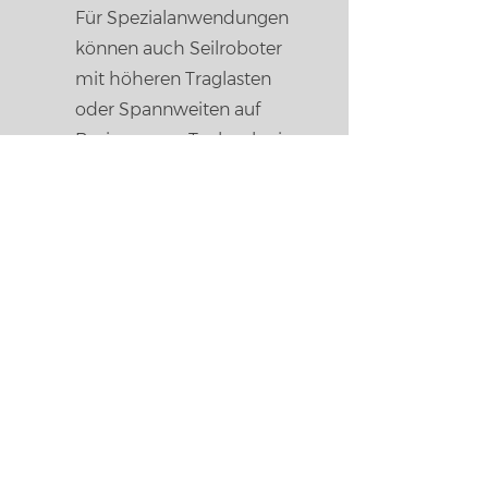
Für Spezialanwendungen
können auch Seilroboter
mit höheren Traglasten
oder Spannweiten auf
Basis unserer Technologie
angeboten werden.
Sprechen Sie uns an!
Angebot anfordern