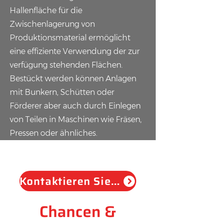
Hallenfläche für die
Zwischenlagerung von
Produktionsmaterial ermöglicht
eine effiziente Verwendung der zur
verfügung stehenden Flächen.
Bestückt werden können Anlagen
mit Bunkern, Schütten oder
Förderer aber auch durch Einlegen
von Teilen in Maschinen wie Fräsen,
Pressen oder ähnliches.
Kontaktieren Sie uns
Chancen &