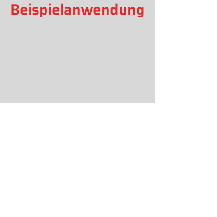
Beispielanwendung
Seilroboter können auch auf engem
Raum vor und über Maschinen
gebaut werden um Bestückung,
Befüllung oder auch Entnahme zu
automatisieren. Mit den
systembedingen sechs
Freiheitsgraden lassen sich auch
Kipp-, Neige- und
Drehbewegungen ausführen um
eine Vielzahl von Materialhandling