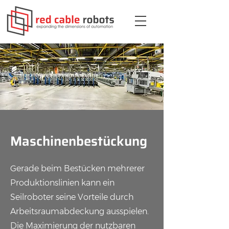
Maschinenbestückung
Gerade beim Bestücken mehrerer
Produktionslinien kann ein
Seilroboter seine Vorteile durch
Arbeitsraumabdeckung ausspielen.
Die Maximierung der nutzbaren